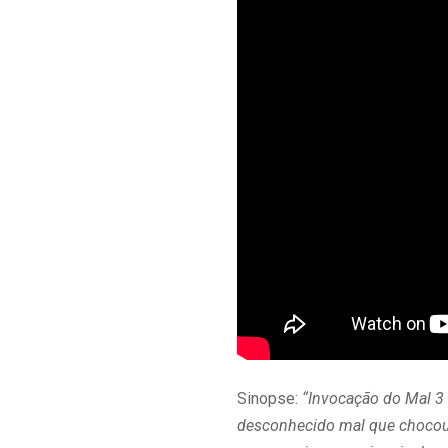
Sinopse:
“Invocação do Mal 3 
desconhecido mal que chocou 