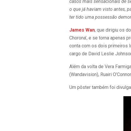
casos mais sensacionais de s
o que já haviam visto antes, 
ter tido uma possessão demo
James Wan
, que dirigiu os 
Chorona’, e se torna apenas p
conta com os dois primeiros In
cargo de David Leslie Johnson
Além da volta de Vera Farmiga 
(Wandavision), Ruairi O’Conno
Um pôster também foi divulgad