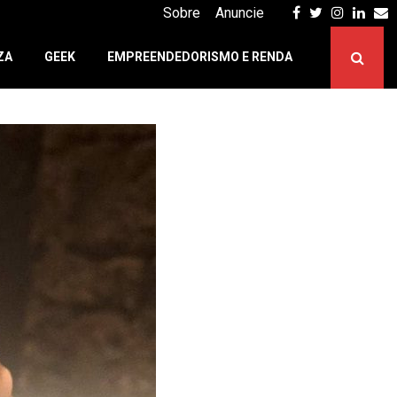
Facebook
Twitter
Instagr
Linke
E
Sobre
Anuncie
ZA
GEEK
EMPREENDEDORISMO E RENDA