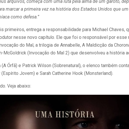
eus arquivos, começa com uma luta pela alma de um garoto, depo
para marcar a primeira vez na história dos Estados Unidos que um
níaca como defesa.”
dois primeiros, entrega a responsabilidade para Michael Chaves, q
rodutor nesse novo capítulo. Ele que foi o responsável por esse 
vocação do Mal, a trilogia de Annabelle, A Maldicção da Chorona e
-McGoldrick (Invocação do Mal 2) que desenvolveu a história ao
(A Órfã) e Patrick Wilson (Sobrenatural), o elenco também conta
r (Espírito Jovem) e Sarah Catherine Hook (Monsterland).
o. Veja abaixo: