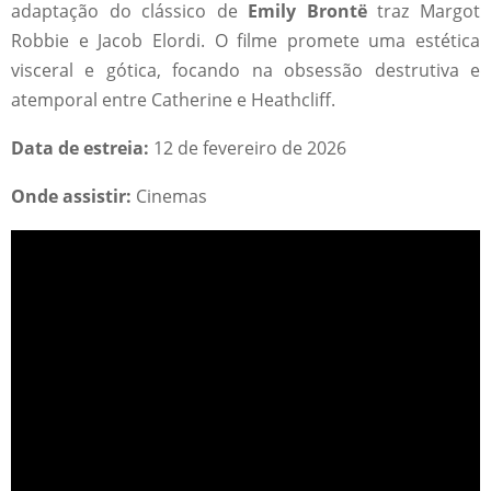
adaptação do clássico de
Emily Brontë
traz Margot
Robbie e Jacob Elordi. O filme promete uma estética
visceral e gótica, focando na obsessão destrutiva e
atemporal entre Catherine e Heathcliff.
Data de estreia:
12 de fevereiro de 2026
Onde assistir:
Cinemas