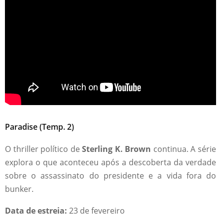
Paradise (Temp. 2)
O thriller político de
Sterling K. Brown
continua. A série
explora o que aconteceu após a descoberta da verdade
sobre o assassinato do presidente e a vida fora do
bunker.
Data de estreia:
23 de fevereiro