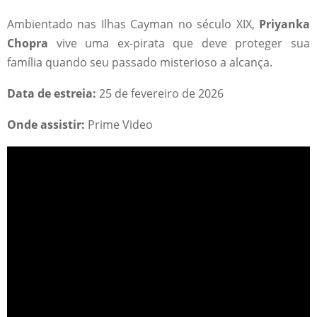
Ambientado nas Ilhas Cayman no século XIX,
Priyanka
Chopra
vive uma ex-pirata que deve proteger sua
família quando seu passado misterioso a alcança.
Data de estreia:
25 de fevereiro de 2026
Onde assistir:
Prime Video