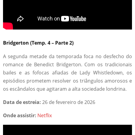
Bridgerton (Temp. 4 – Parte 2)
A segunda metade da temporada foca no desfecho do
romance de Benedict Bridgerton. Com os tradicionais
bailes e as fofocas afiadas de Lady Whistledown, os
episódios prometem resolver os triângulos amorosos e
os escândalos que agitaram a alta sociedade londrina.
Data de estreia:
26 de fevereiro de 2026
Onde assistir:
Netflix