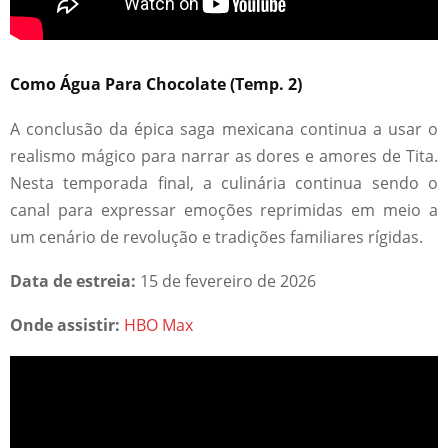
Como Água Para Chocolate (Temp. 2)
A conclusão da épica saga mexicana continua a usar o
realismo mágico para narrar as dores e amores de Tita.
Nesta temporada final, a culinária continua sendo o
canal para expressar emoções reprimidas em meio a
um cenário de revolução e tradições familiares rígidas.
Data de estreia:
15 de fevereiro de 2026
Onde assistir:
HBO Max