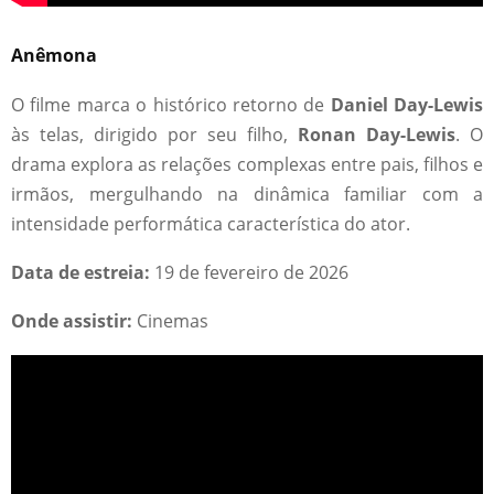
Anêmona
O filme marca o histórico retorno de
Daniel Day-Lewis
às telas, dirigido por seu filho,
Ronan Day-Lewis
. O
drama explora as relações complexas entre pais, filhos e
irmãos, mergulhando na dinâmica familiar com a
intensidade performática característica do ator.
Data de estreia:
19 de fevereiro de 2026
Onde assistir:
Cinemas