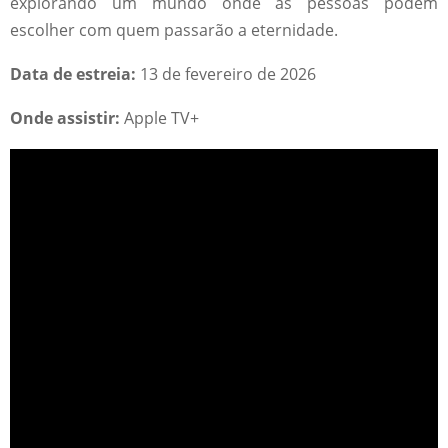
explorando um mundo onde as pessoas podem
escolher com quem passarão a eternidade.
Data de estreia:
13 de fevereiro de 2026
Onde assistir:
Apple TV+