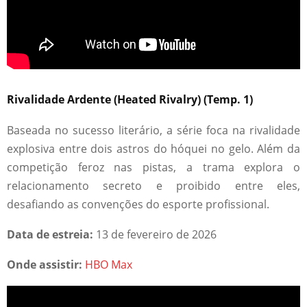
Rivalidade Ardente (
Heated Rivalry
)
(Temp.
1
)
Baseada no sucesso literário, a série foca na rivalidade
explosiva entre dois astros do hóquei no gelo. Além da
competição feroz nas pistas, a trama explora o
relacionamento secreto e proibido entre eles,
desafiando as convenções do esporte profissional.
Data de estreia:
13 de fevereiro de 2026
Onde assistir:
HBO Max