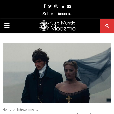
Facebook
Twitter
Instagram
Linkedin
Email
Sobre
Anuncie
PRIMARY
MENU
Home
Entretenimento