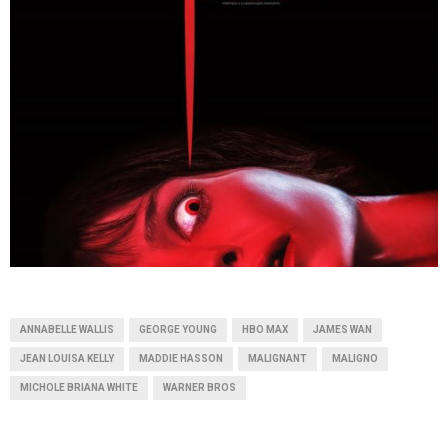
ANNABELLE WALLIS
GEORGE YOUNG
HBO MAX
JAMES WAN
JEAN LOUISA KELLY
MADDIE HASSON
MALIGNANT
MALIGNO
MICHOLE BRIANA WHITE
WARNER BROS