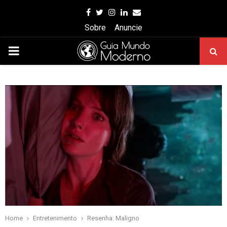
Facebook
Twitter
Instagram
Linkedin
Email
Sobre
Anuncie
PRIMARY
MENU
Home
Entretenimento
Resenha: Maligno