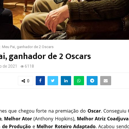
: Meu Pai, ganhador de 2 Oscars
i, ganhador de 2 Oscars
o de 2021
6118
0
mes que chegou forte na premiação do
Oscar
. Conseguiu 6
e
,
Melhor Ator
(Anthony Hopkins),
Melhor Atriz Coadjuva
n de Produção
e
Melhor Roteiro Adaptado
. Acabou sendo