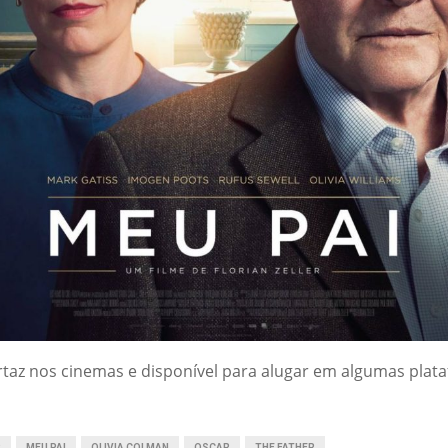
taz nos cinemas e disponível para alugar em algumas plata
R
MEU PAI
OLIVIA COLMAN
OSCAR
THE FATHER