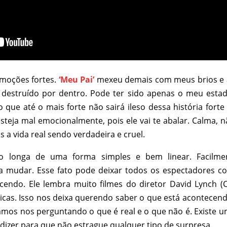
emoções fortes.
‘Meu Pai’
mexeu demais com meus brios e a
destruído por dentro. Pode ter sido apenas o meu estad
que até o mais forte não sairá ileso dessa história forte
esteja mal emocionalmente, pois ele vai te abalar. Calma, n
s a vida real sendo verdadeira e cruel.
o longa de uma forma simples e bem linear. Facilmen
 mudar. Esse fato pode deixar todos os espectadores c
cendo. Ele lembra muito filmes do diretor David Lynch (
ticas. Isso nos deixa querendo saber o que está acontecend
mos nos perguntando o que é real e o que não é. Existe u
dizer para que não estrague qualquer tipo de surpresa.