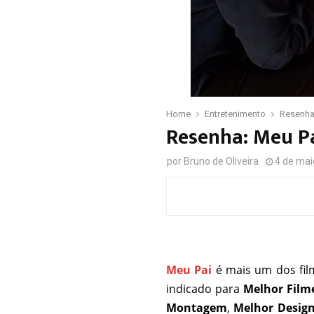
Home
Entretenimento
Resenha
Resenha: Meu Pa
por
Bruno de Oliveira
4 de mai
Meu Pai
é mais um dos fil
indicado para
Melhor Film
Montagem
,
Melhor Desig