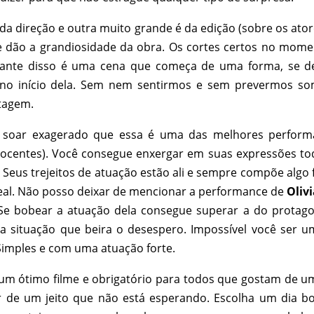
da direção e outra muito grande é da edição (sobre os ator
 dão a grandiosidade da obra. Os cortes certos no momen
lhante disso é uma cena que começa de uma forma, se d
no início dela. Sem nem sentirmos e sem prevermos so
tagem.
 soar exagerado que essa é uma das melhores perform
nocentes). Você consegue enxergar em suas expressões to
eus trejeitos de atuação estão ali e sempre compõe algo f
real. Não posso deixar de mencionar a performance de
Oliv
e bobear a atuação dela consegue superar a do protagoni
sa situação que beira o desespero. Impossível você ser u
Simples e com uma atuação forte.
um ótimo filme e obrigatório para todos que gostam de 
tar de um jeito que não está esperando. Escolha um dia b