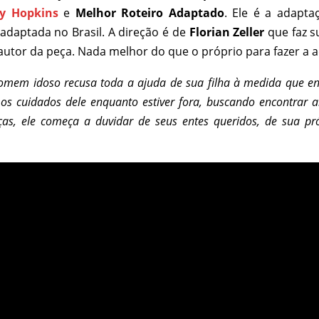
y Hopkins
e
Melhor Roteiro Adaptado
. Ele é a adapt
i adaptada no Brasil. A direção é de
Florian Zeller
que faz s
utor da peça. Nada melhor do que o próprio para fazer a 
mem idoso recusa toda a ajuda de sua filha à medida que en
r os cuidados dele enquanto estiver fora, buscando encontrar 
ças, ele começa a duvidar de seus entes queridos, de sua p