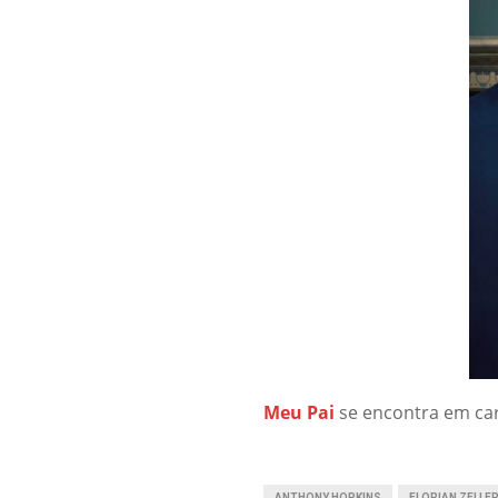
Meu Pai
se encontra em car
ANTHONY HOPKINS
FLORIAN ZELLE