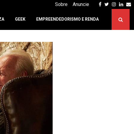
Facebook
Twitter
Instagr
Linke
E
Sobre
Anuncie
ZA
GEEK
EMPREENDEDORISMO E RENDA