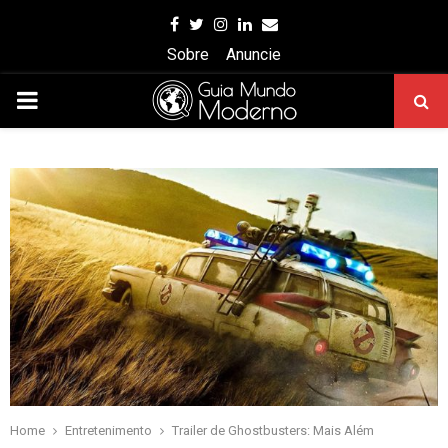
Facebook
Twitter
Instagram
Linkedin
Email
Sobre
Anuncie
PRIMARY
MENU
Home
Entretenimento
Trailer de Ghostbusters: Mais Além