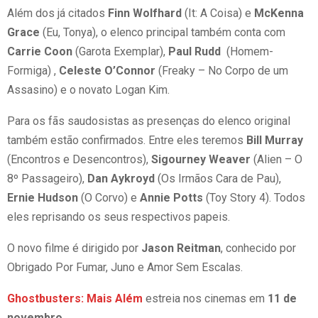
Além dos já citados
Finn Wolfhard
(It: A Coisa) e
McKenna
Grace
(Eu, Tonya), o elenco principal também conta com
Carrie Coon
(Garota Exemplar),
Paul Rudd
(Homem-
Formiga) ,
Celeste O’Connor
(Freaky – No Corpo de um
Assasino) e o novato Logan Kim.
Para os fãs saudosistas as presenças do elenco original
também estão confirmados. Entre eles teremos
Bill Murray
(Encontros e Desencontros),
Sigourney Weaver
(Alien – O
8º Passageiro),
Dan Aykroyd
(Os Irmãos Cara de Pau),
Ernie Hudson
(O Corvo) e
Annie Potts
(Toy Story 4). Todos
eles reprisando os seus respectivos papeis.
O novo filme é dirigido por
Jason Reitman
, conhecido por
Obrigado Por Fumar, Juno e Amor Sem Escalas.
Ghostbusters: Mais Além
estreia nos cinemas em
11 de
novembro.