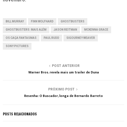
BILL MURRAY
FINN WOLFHARD
GHOSTBUSTERS
GHOSTBUSTERS: MAIS ALÉM
JASON REITMAN
MCKENNA GRACE
OS CAÇA FANTASMAS
PAUL RUDD
SIGOURNEY WEAVER
SONY PICTURES
POST ANTERIOR
Warner Bros. revela mais um trailer de Duna
PRÓXIMO POST
Resenha: O Buscador, longa de Bernardo Barreto
POSTS RELACIONADOS