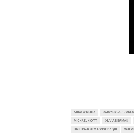
AHNA O'REILLY
DAISY EDGAR-JONES
MICHAEL HYATT
OLIVIA NEWMAN
UM LUGAR BEM LONGE DAQUI
WHERE