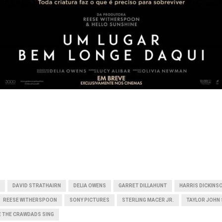
DAVID STRATHAIRN
DELIA OWENS
GARRET DILLAHUNT
HARRIS DICKINS
REESE WITHERSPOON
SONY PICTURES
STERLING MACER JR.
TAYLOR JOHN
 THE CRAWDADS SING