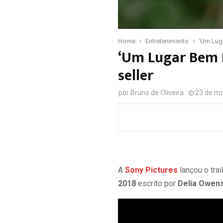
Home
Entretenimento
‘Um Luga
‘Um Lugar Bem L
seller
por
Bruno de Oliveira
23 de ma
A
Sony Pictures
lançou o tra
2018
escrito por
Delia Owen