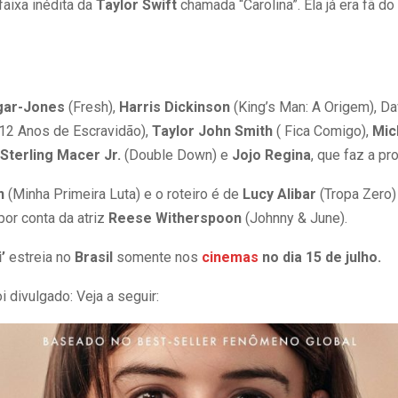
faixa inédita da
Taylor Swift
chamada “Carolina”. Ela já era fã do 
gar-Jones
(Fresh),
Harris Dickinson
(King’s Man: A Origem), Dav
12 Anos de Escravidão),
Taylor John Smith
( Fica Comigo),
Mic
Sterling Macer Jr.
(Double Down) e
Jojo Regina
, que faz a pr
n
(Minha Primeira Luta) e o roteiro é de
Lucy Alibar
(Tropa Zero)
por conta da atriz
Reese Witherspoon
(Johnny & June).
’
estreia no
Brasil
somente nos
cinemas
no dia 15 de julho.
 divulgado: Veja a seguir: