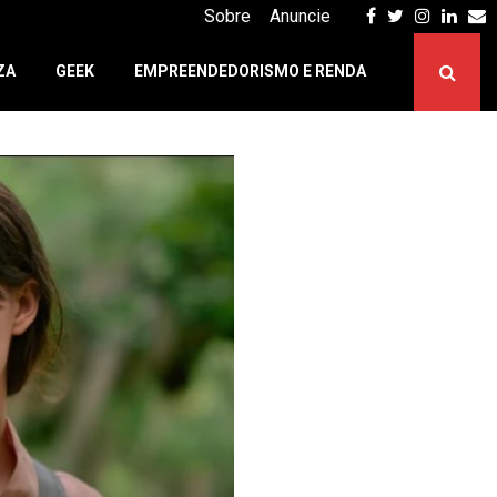
Facebook
Twitter
Instagr
Linke
E
Sobre
Anuncie
ZA
GEEK
EMPREENDEDORISMO E RENDA