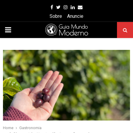
Facebook
Twitter
Instagram
Linkedin
Email
Sobre
Anuncie
PRIMARY
MENU
Home
Gastronomia