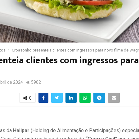
tos
Croasonho presenteia clientes com ingressos para novo filme de Wag
nteia clientes com ingressos para
bril de 2024
5902
0
ias da
Halipar
(Holding de Alimentação e Participações) especia
Coca-Cola, entra no hype da estreia de
“Guerra Civil”
nos cinem