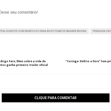
 Deixe seu comentário!
EIA CLIENTES COM INGRESSOS PARA NOVO FILME DE WAGNER MOURA
FRANQUIA CR
drigo Faro, filme sobre a vida do
“Coringa: Delírio a Dois” tem pr
tos ganha primeiro trailer oficial
CLIQUE PARA COMENTAR