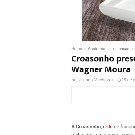
Home
Gastronomia
Lançamen
Croasonho prese
Wagner Moura
por
Juliana Machozeki
19 de a
A
Croasonho
,
rede
de franqu
recheados, em parceria com a 