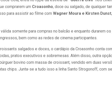
s que comprarem um
Croasonho
, doce ou salgado, de qualquer t
so para assistir ao filme com
Wagner Moura e Kirsten Dunst
é válida somente para compras no balcão e enquanto durarem os
 ingressos, bem como as redes de cinema participantes.
roissants salgados e doces, o cardápio da Croasonho conta co
ebidas, pratos executivos e sobremesas. Além disso, outra opçã
úrguer bovino com massa de croissant, vendido em duas versõe
s chips. Junta-se a tudo isso a linha Santo Strogonoff, com se