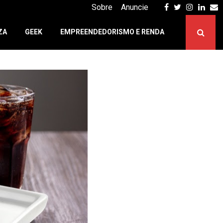
Facebook
Twitter
Instagr
Linke
E
Sobre
Anuncie
ZA
GEEK
EMPREENDEDORISMO E RENDA