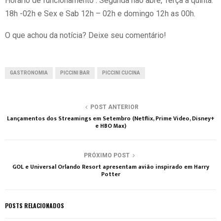
Horário de funcionamento : Segunda não abre, Terça a quinta:
18h -02h e Sex e Sab 12h – 02h e domingo 12h as 00h.
O que achou da notícia? Deixe seu comentário!
GASTRONOMIA
PICCINI BAR
PICCINI CUCINA
POST ANTERIOR
Lançamentos dos Streamings em Setembro (Netflix, Prime Video, Disney+
e HBO Max)
PRÓXIMO POST
GOL e Universal Orlando Resort apresentam avião inspirado em Harry
Potter
POSTS RELACIONADOS