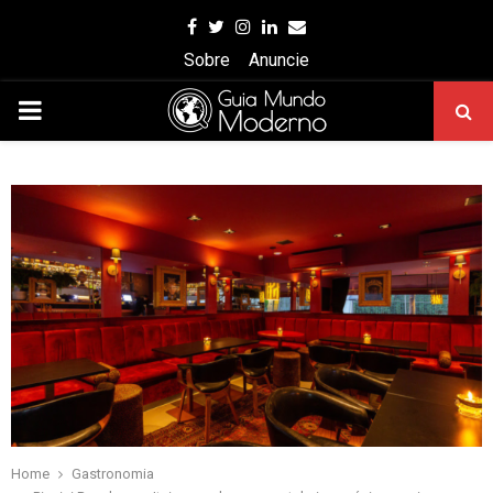
Facebook
Twitter
Instagram
Linkedin
Email
Sobre
Anuncie
PRIMARY
MENU
Home
Gastronomia