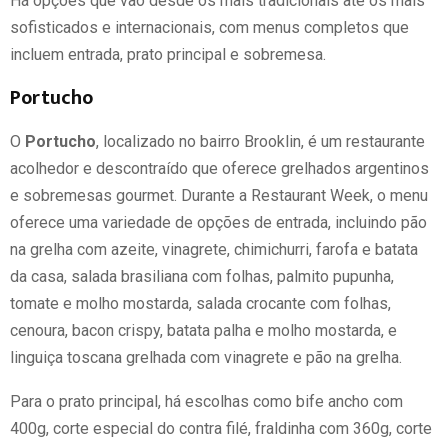
Há opções que vão desde os mais tradicionais até os mais
sofisticados e internacionais, com menus completos que
incluem entrada, prato principal e sobremesa.
Portucho
O
Portucho
, localizado no bairro Brooklin, é um restaurante
acolhedor e descontraído que oferece grelhados argentinos
e sobremesas gourmet. Durante a Restaurant Week, o menu
oferece uma variedade de opções de entrada, incluindo pão
na grelha com azeite, vinagrete, chimichurri, farofa e batata
da casa, salada brasiliana com folhas, palmito pupunha,
tomate e molho mostarda, salada crocante com folhas,
cenoura, bacon crispy, batata palha e molho mostarda, e
linguiça toscana grelhada com vinagrete e pão na grelha.
Para o prato principal, há escolhas como bife ancho com
400g, corte especial do contra filé, fraldinha com 360g, corte