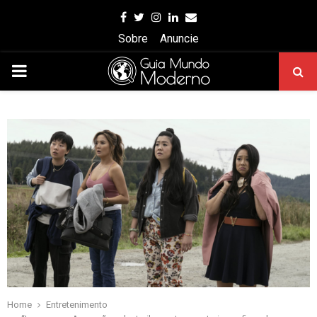
Facebook
Twitter
Instagram
Linkedin
Email
Sobre
Anuncie
PRIMARY
MENU
Home
Entretenimento