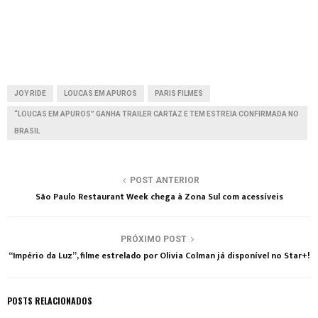
JOY RIDE
LOUCAS EM APUROS
PARIS FILMES
“LOUCAS EM APUROS” GANHA TRAILER CARTAZ E TEM ESTREIA CONFIRMADA NO
BRASIL
POST ANTERIOR
São Paulo Restaurant Week chega à Zona Sul com acessíveis
PRÓXIMO POST
“Império da Luz”, filme estrelado por Olivia Colman já disponível no Star+!
POSTS RELACIONADOS