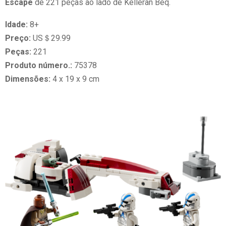
Escape
de 221 peças ao lado de Kelleran Beq.
Idade:
8+
Preço:
US＄29.99
Peças:
221
Produto número.:
75378
Dimensões:
4 x 19 x 9 cm