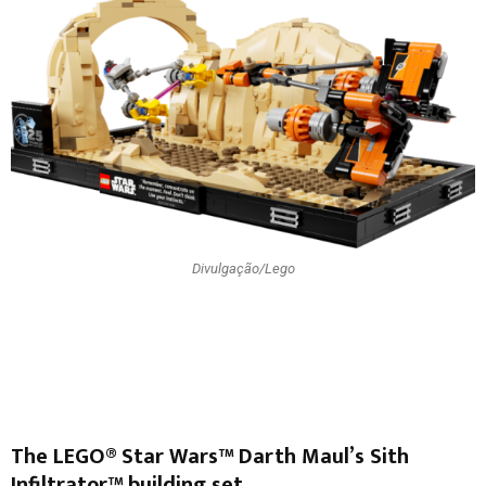
Divulgação/Lego
The LEGO® Star Wars™ Darth Maul’s Sith
Infiltrator™ building set