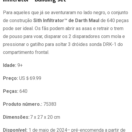
Para aqueles que já se aventuraram no lado negro, o conjunto
de construção
Sith Infiltrator™ de Darth Maul
de 640 peças
pode ser ideal. Os fãs podem abrir as asas e retrair o trem
de pouso para voar, disparar os 2 disparadores com mola e
pressionar o gatilho para soltar 3 dróides sonda DRK-1 do
compartimento frontal.
Idade:
9+
Preço:
US＄69.99
Peças:
640
Produto número.:
75383
Dimensões:
7 x 27 x 20 cm
Disponível:
1 de maio de 2024– pré-encomenda a partir de