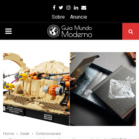
Facebook
Twitter
Instagram
Linkedin
Email
Sobre
Anuncie
PRIMARY
MENU
Home
Geek
Colecionáveis