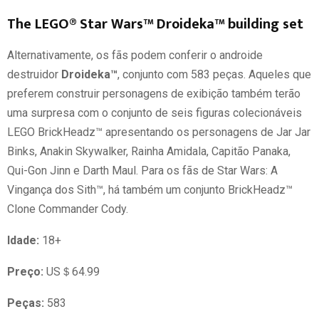
The LEGO® Star Wars™ Droideka™ building set
Alternativamente, os fãs podem conferir o androide
destruidor
Droideka™
, conjunto com 583 peças. Aqueles que
preferem construir personagens de exibição também terão
uma surpresa com o conjunto de seis figuras colecionáveis
LEGO BrickHeadz™ apresentando os personagens de Jar Jar
Binks, Anakin Skywalker, Rainha Amidala, Capitão Panaka,
Qui-Gon Jinn e Darth Maul. Para os fãs de Star Wars: A
Vingança dos Sith™, há também um conjunto BrickHeadz™
Clone Commander Cody.
Idade:
18+
Preço:
US＄64.99
Peças:
583