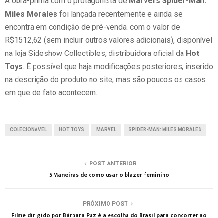
A obra-prima com o protagonista de
Marvel’s Spider-Man:
Miles Morales
foi lançada recentemente e ainda se
encontra em condição de pré-venda, com o valor de
R$1512,62 (sem incluir outros valores adicionais), disponível
na loja Sideshow Collectibles, distribuidora oficial da
Hot
Toys
. É possível que haja modificações posteriores, inserido
na descrição do produto no site, mas são poucos os casos
em que de fato acontecem.
COLECIONÁVEL
HOT TOYS
MARVEL
SPIDER-MAN: MILES MORALES
POST ANTERIOR
5 Maneiras de como usar o blazer feminino
PRÓXIMO POST
Filme dirigido por Bárbara Paz é a escolha do Brasil para concorrer ao