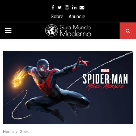
Facebook
Twitter
Instagram
Linkedin
Email
Sobre
Anuncie
PRIMARY
MENU
Home
Geek