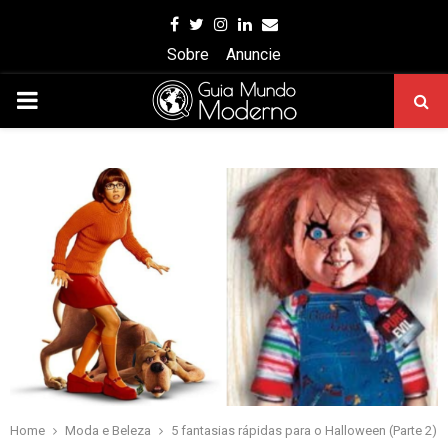
Facebook
Twitter
Instagram
Linkedin
Email
Sobre
Anuncie
PRIMARY
MENU
Home
Moda e Beleza
5 fantasias rápidas para o Halloween (Parte 2)