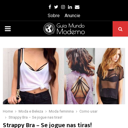
Facebook
Twitter
Instagram
Linkedin
Email
Sobre
Anuncie
PRIMARY
MENU
Home
Moda e Beleza
Moda feminina
Como usar
Strappy Bra – Se jogue nas tiras!
Strappy Bra – Se jogue nas tiras!