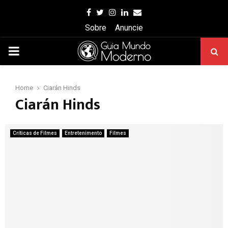
Facebook
Twitter
Instagram
Linkedin
Email
Sobre
Anuncie
PRIMARY
MENU
Home
Ciarán Hinds
Ciarán Hinds
Críticas de Filmes
Entretenimento
Filmes