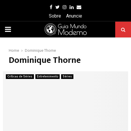
Facebook
Twitter
Instagram
Linkedin
Email
Sobre
Anuncie
PRIMARY
MENU
Home
Dominique Thorne
Dominique Thorne
Críticas de Séries
Entretenimento
Séries