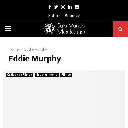
Facebook
Twitter
Instagram
Linkedin
Email
Sobre
Anuncie
PRIMARY
MENU
Home
Eddie Murphy
Eddie Murphy
Críticas de Filmes
Entretenimento
Filmes