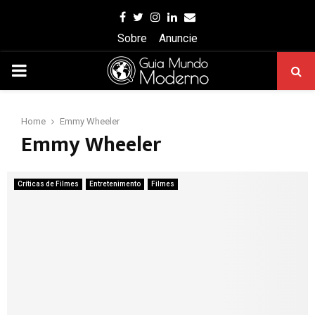
Facebook
Twitter
Instagram
Linkedin
Email
Sobre
Anuncie
PRIMARY
MENU
Home
Emmy Wheeler
Emmy Wheeler
Críticas de Filmes
Entretenimento
Filmes