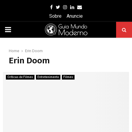
Facebook
Twitter
Instagram
Linkedin
Email
Sobre
Anuncie
PRIMARY
MENU
Home
Erin Doom
Erin Doom
Críticas de Filmes
Entretenimento
Filmes