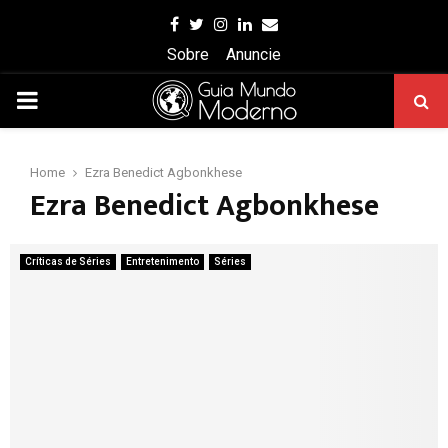
Facebook
Twitter
Instagram
Linkedin
Email
Sobre
Anuncie
PRIMARY
MENU
Home
Ezra Benedict Agbonkhese
Ezra Benedict Agbonkhese
Críticas de Séries
Entretenimento
Séries