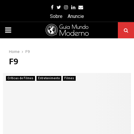
Facebook
Twitter
Instagram
Linkedin
Email
Sobre
Anuncie
PRIMARY
MENU
Home
F9
F9
Críticas de Filmes
Entretenimento
Filmes