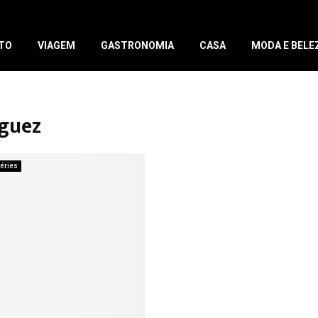
TO
VIAGEM
GASTRONOMIA
CASA
MODA E BELE
iguez
éries