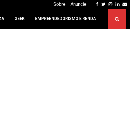
Facebook
Twitter
Instagr
Linke
E
Sobre
Anuncie
ZA
GEEK
EMPREENDEDORISMO E RENDA