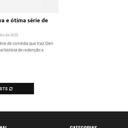
a e ótima série de
bro de 2025
rie de comédia que traz Glen
 história de redenção e
OSTS
NAL
CATEGORIAS