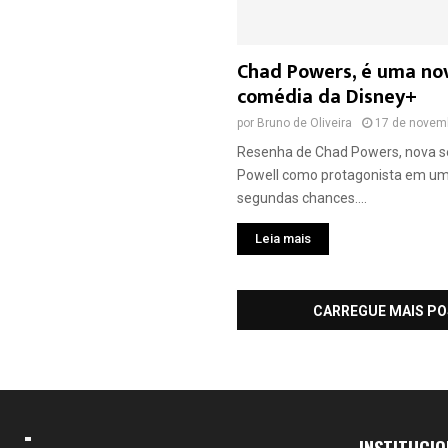
Chad Powers, é uma nov
comédia da Disney+
por
Bruno de Oliveira
17 de novem
Resenha de Chad Powers, nova sé
Powell como protagonista em uma
segundas chances....
Leia mais
CARREGUE MAIS P
INSTITUCIO