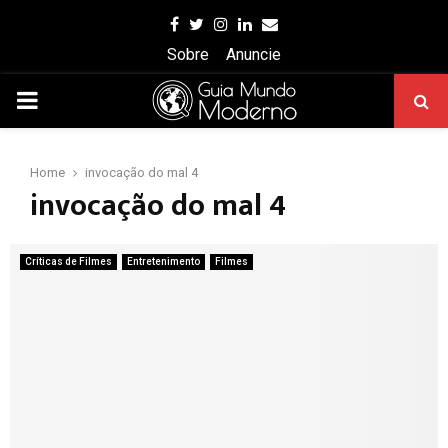
Facebook
Twitter
Instagram
Linkedin
Email
Sobre
Anuncie
PRIMARY
MENU
Home
invocação do mal 4
invocação do mal 4
Críticas de Filmes
Entretenimento
Filmes