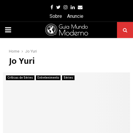
Facebook
Twitter
Instagram
Linkedin
Email
Sobre
Anuncie
PRIMARY
MENU
Home
Jo Yuri
Jo Yuri
Críticas de Séries
Entretenimento
Séries