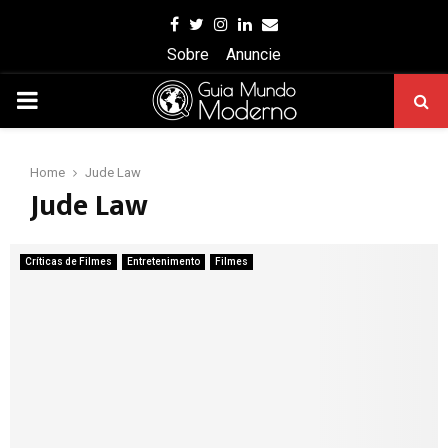
Facebook
Twitter
Instagram
Linkedin
Email
Sobre
Anuncie
PRIMARY
MENU
Home
Jude Law
Jude Law
Críticas de Filmes
Entretenimento
Filmes