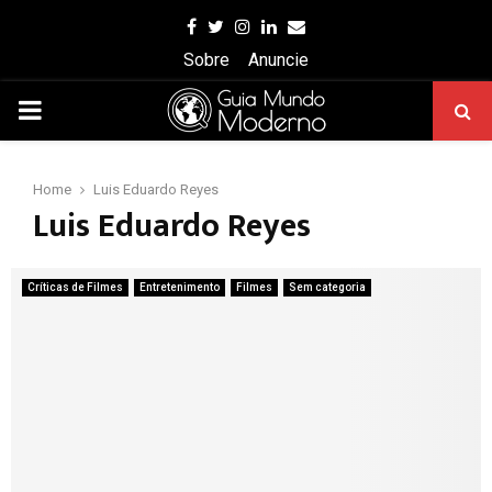
Facebook
Twitter
Instagram
Linkedin
Email
Sobre
Anuncie
PRIMARY
MENU
Home
Luis Eduardo Reyes
Luis Eduardo Reyes
Críticas de Filmes
Entretenimento
Filmes
Sem categoria