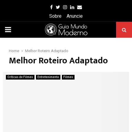
Facebook
Twitter
Instagram
Linkedin
Email
Sobre
Anuncie
PRIMARY
MENU
Home
Melhor Roteiro Adaptado
Melhor Roteiro Adaptado
Críticas de Filmes
Entretenimento
Filmes