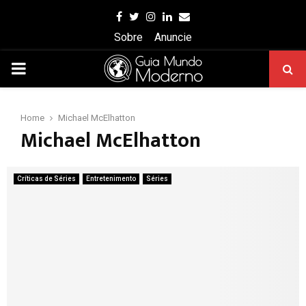
Facebook
Twitter
Instagram
Linkedin
Email
Sobre
Anuncie
PRIMARY
MENU
Home
Michael McElhatton
Michael McElhatton
Críticas de Séries
Entretenimento
Séries