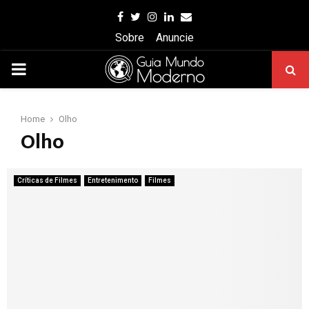
Facebook
Twitter
Instagram
Linkedin
Email
Sobre
Anuncie
PRIMARY
MENU
Home
Olho
Olho
Críticas de Filmes
Entretenimento
Filmes