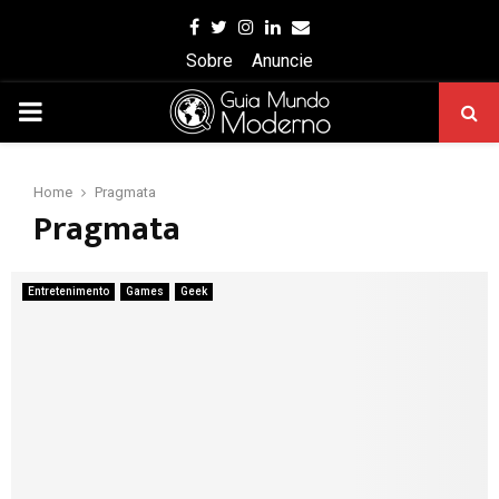
Facebook
Twitter
Instagram
Linkedin
Email
Sobre
Anuncie
PRIMARY
MENU
Home
Pragmata
Pragmata
Entretenimento
Games
Geek