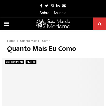
Facebook
Twitter
Instagram
Linkedin
Email
Sobre
Anuncie
PRIMARY
MENU
Home
Quanto Mais Eu Como
Quanto Mais Eu Como
Entretenimento
Música