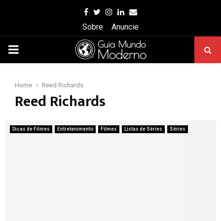
Facebook
Twitter
Instagram
Linkedin
Email
Sobre
Anuncie
PRIMARY
MENU
Home
Reed Richards
Reed Richards
Dicas de Filmes
Entretenimento
Filmes
Listas de Séries
Séries