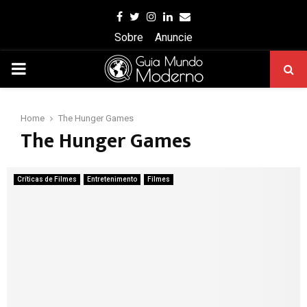
Facebook
Twitter
Instagram
Linkedin
Email
Sobre
Anuncie
PRIMARY
MENU
Home
The Hunger Games
The Hunger Games
Críticas de Filmes
Entretenimento
Filmes