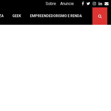
Facebook
Twitter
Instagr
Linke
E
Sobre
Anuncie
ZA
GEEK
EMPREENDEDORISMO E RENDA