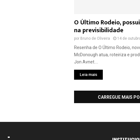
O Último Rodeio, possu
na previsibilidade
por
Bruno de Oliveira
14 de outubr
Resenha de O Último Rodeio, novo
McDonough atua, roteiriza e prod
Jon Avnet....
Leia mais
CARREGUE MAIS P
INSTITUCIO