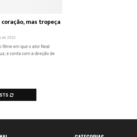
i coração, mas tropeça
o de 2025
 filme em que o ator Neal
uz, e conta com a direção de
OSTS
NAL
CATEGORIAS