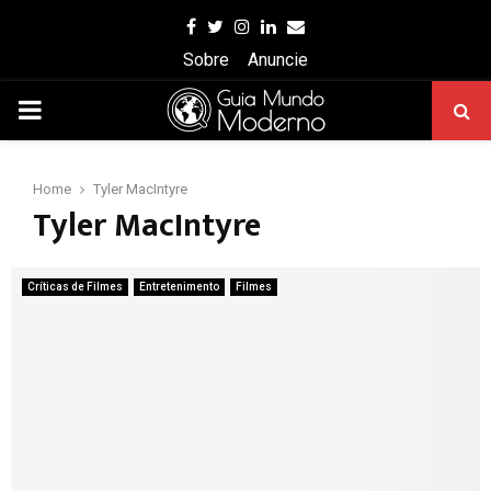
Facebook
Twitter
Instagram
Linkedin
Email
Sobre
Anuncie
PRIMARY
MENU
Home
Tyler MacIntyre
Tyler MacIntyre
Críticas de Filmes
Entretenimento
Filmes