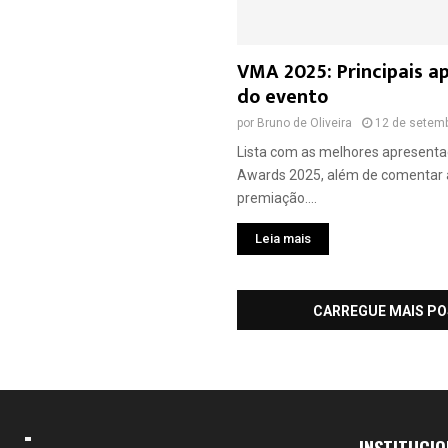
VMA 2025: Principais a
do evento
por
Bruno de Oliveira
12 de setem
Lista com as melhores apresent
Awards 2025, além de comentar 
premiação....
Leia mais
CARREGUE MAIS P
INSTITUCIO