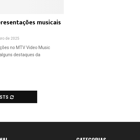
presentações musicais
bro de 2025
ações no MTV Video Music
alguns destaques da
OSTS
NAL
CATEGORIAS