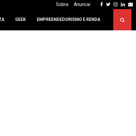
Facebook
Twitter
Instagr
Linke
E
Sobre
Anuncie
ZA
GEEK
EMPREENDEDORISMO E RENDA