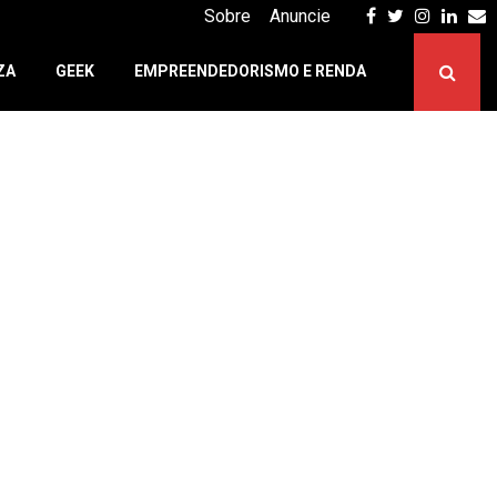
Facebook
Twitter
Instagr
Linke
E
Sobre
Anuncie
ZA
GEEK
EMPREENDEDORISMO E RENDA