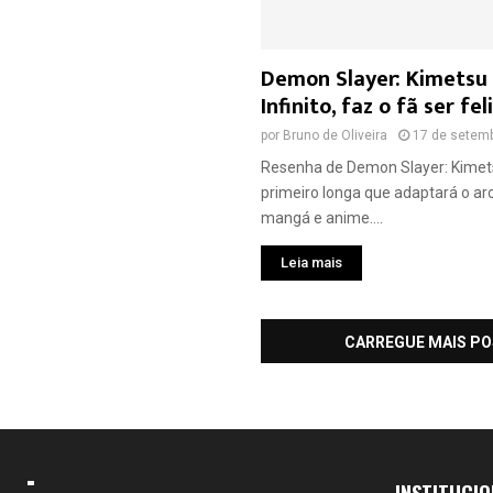
Demon Slayer: Kimetsu 
Infinito, faz o fã ser fel
por
Bruno de Oliveira
17 de setem
Resenha de Demon Slayer: Kimetsu
primeiro longa que adaptará o arc
mangá e anime....
Leia mais
CARREGUE MAIS P
INSTITUCIO