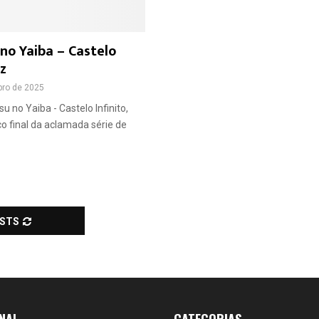
no Yaiba – Castelo
iz
bro de 2025
 no Yaiba - Castelo Infinito,
o final da aclamada série de
OSTS
NAL
CATEGORIAS