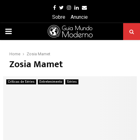
Facebook
Twitter
Instagram
Linkedin
Email
Sobre
Anuncie
PRIMARY
MENU
Home
Zosia Mamet
Zosia Mamet
Críticas de Séries
Entretenimento
Séries