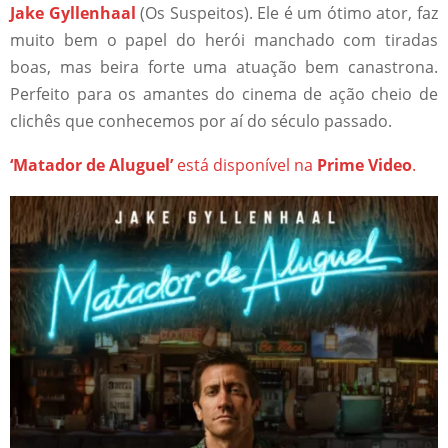
Jake Gyllenhaal
(Os Suspeitos). Ele é um ótimo ator, faz
muito bem o papel do herói manchado com tiradas
boas, mas beira forte uma atuação bem canastrona.
Perfeito para os amantes do cinema de ação cheio de
clichês que conhecemos por aí do século passado.
‘Matador de Aluguel’
está disponível na
Prime Video
.