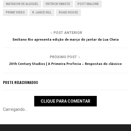
MATADOR DE ALUGUEL
PATRICK SWAYZE
POST MALONE
PRIME VIDEO
R. LANCE HILL
ROAD HOUSE
POST ANTERIOR
Emiliano Rio apresenta edição de março do jantar da Lua Cheia
PRÓXIMO POST
20th Century Studios | A Primeira Profecia – Respostas do clássico
POSTS RELACIONADOS
CLIQUE PARA COMENTAR
Carregando...