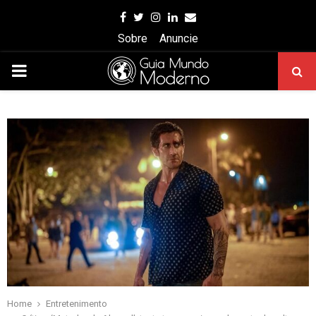
Facebook
Twitter
Instagram
Linkedin
Email
Sobre
Anuncie
PRIMARY
MENU
Home
Entretenimento