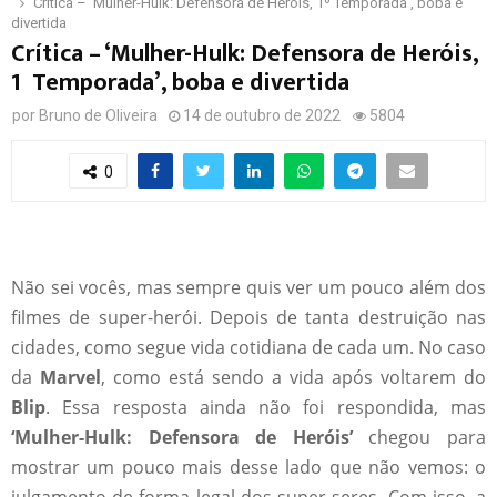
Crítica – ‘Mulher-Hulk: Defensora de Heróis, 1º Temporada’, boba e
divertida
Crítica – ‘Mulher-Hulk: Defensora de Heróis,
1º Temporada’, boba e divertida
por
Bruno de Oliveira
14 de outubro de 2022
5804
0
Não sei vocês, mas sempre quis ver um pouco além dos
filmes de super-herói. Depois de tanta destruição nas
cidades, como segue vida cotidiana de cada um. No caso
da
Marvel
, como está sendo a vida após voltarem do
Blip
. Essa resposta ainda não foi respondida, mas
‘Mulher-Hulk: Defensora de Heróis’
chegou para
mostrar um pouco mais desse lado que não vemos: o
julgamento de forma legal dos super seres. Com isso, a