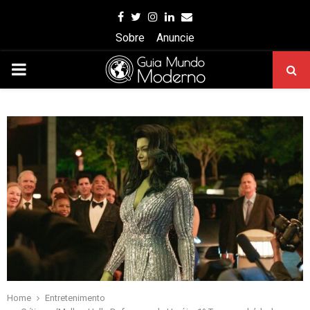
Facebook
Twitter
Instagram
Linkedin
Email
Sobre
Anuncie
PRIMARY
MENU
Home
Entretenimento