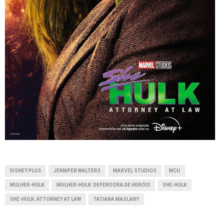
DISNEY PLUS
JENNIFER WALTERS
MARVEL STUDIOS
MCU
MULHER-HULK
MULHER-HULK: DEFENSORA DE HERÓIS
SHE-HULK
SHE-HULK: ATTORNEY AT LAW
TATIANA MASLANY