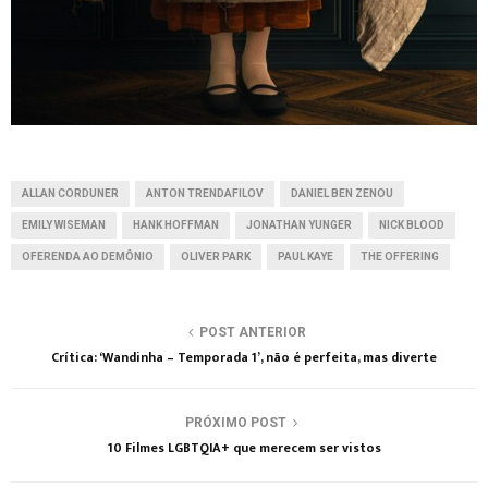
ALLAN CORDUNER
ANTON TRENDAFILOV
DANIEL BEN ZENOU
EMILY WISEMAN
HANK HOFFMAN
JONATHAN YUNGER
NICK BLOOD
OFERENDA AO DEMÔNIO
OLIVER PARK
PAUL KAYE
THE OFFERING
POST ANTERIOR
Crítica: ‘Wandinha – Temporada 1’, não é perfeita, mas diverte
PRÓXIMO POST
10 Filmes LGBTQIA+ que merecem ser vistos