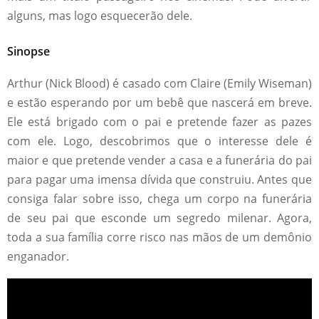
alguns, mas logo esquecerão dele.
Sinopse
Arthur (Nick Blood) é casado com Claire (Emily Wiseman)
e estão esperando por um bebê que nascerá em breve.
Ele está brigado com o pai e pretende fazer as pazes
com ele. Logo, descobrimos que o interesse dele é
maior e que pretende vender a casa e a funerária do pai
para pagar uma imensa dívida que construiu. Antes que
consiga falar sobre isso, chega um corpo na funerária
de seu pai que esconde um segredo milenar. Agora,
toda a sua família corre risco nas mãos de um demônio
enganador.