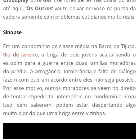
Globoplay
uma das melhores séries nacionais do ano
até aqui.
‘Os Outros’
vai te deixar nervoso na ponta da
cadeira somente com problemas cotidianos muito reais.
Sinopse
Em um condomínio de classe média na Barra da Tijuca,
Rio de Janeiro
, a briga de dois jovens acaba sendo o
estopim para a guerra entre duas famílias moradoras
do prédio. A arrogância, intolerância e falta de diálogo
fazem com que um acordo entre eles não seja possível.
Por esse motivo, outros moradores se veem no direito
de tentar impedir tal intempérie no condomínio. Com
isso, sem saberem, podem estar despertando algo
muito pior do que uma briga entre vizinhos.