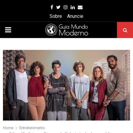
Facebook
Twitter
Instagram
Linkedin
Email
Sobre
Anuncie
PRIMARY
MENU
Home
Entretenimento