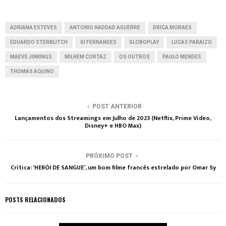
ADRIANA ESTEVES
ANTONIO HADDAD AGUERRE
DRICA MORAES
EDUARDO STERBLITCH
GI FERNANDES
GLOBOPLAY
LUCAS PARAIZO
MAEVE JINKINGS
MILHEM CORTAZ
OS OUTROS
PAULO MENDES
THOMAS AQUINO
POST ANTERIOR
Lançamentos dos Streamings em Julho de 2023 (Netflix, Prime Video,
Disney+ e HBO Max)
PRÓXIMO POST
Crítica: ‘HERÓI DE SANGUE’, um bom filme francês estrelado por Omar Sy
POSTS RELACIONADOS