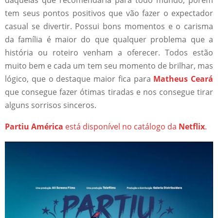
tem seus pontos positivos que vão fazer o expectador
casual se divertir. Possui bons momentos e o carisma
da família é maior do que qualquer problema que a
história ou roteiro venham a oferecer. Todos estão
muito bem e cada um tem seu momento de brilhar, mas
lógico, que o destaque maior fica para
Matheus Ceará
que consegue fazer ótimas tiradas e nos consegue tirar
alguns sorrisos sinceros.
Partiu América
está disponível no catálogo da
Netflix
.