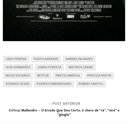
CADU PEREIVA
FLÁVIO ANDRADE
GABRIEL PALHARES
IGOR GUIMARÃES
LUARA FONSECA
MATHEUS CEARÁ
MUCIO EDUARDO
NETFLIX
PARTIU AMÉRICA
PRISCILA FANTIN
RODRIGO CESAR
RODRIGO EMERENCIANO
RUBENS SANTOS
POST ANTERIOR
Crítica: Mallandro – O Errado Que Deu Certo, é cheio de “rá”, “iéié” e
“gluglu”