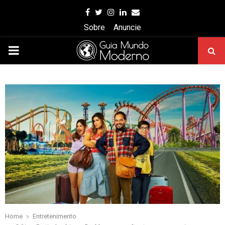
Facebook
Twitter
Instagram
Linkedin
Email
Sobre
Anuncie
PRIMARY
MENU
Home
Entretenimento