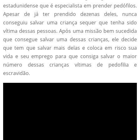
estadunidense que é especialista em prender pedófilos.
Apesar de já ter prendido dezenas deles, nunca
conseguiu salvar uma criança sequer que tenha sido
vítima dessas pessoas. Após uma missão bem sucedida
que consegue salvar uma dessas crianças, ele decide
que tem que salvar mais delas e coloca em risco sua
vida e seu emprego para que consiga salvar o maior
número dessas crianças vítimas de pedofilia e
escravidão.