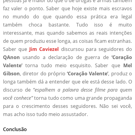
pessoas já é maior do que o de drogas e armas também
faz valer o ponto. Saber que hoje existe mais escravos
no mundo do que quando essa prática era legal
também choca bastante. Tudo isso é muito
interessante, mas quando sabemos as reais intenções
de quem produziu esse longa, as coisas ficam estranhas.
Saber que
Jim Caviezel
discursou para seguidores do
QAnon
usando a declaração de guerra de
‘Coração
Valente’
torna tudo meio esquisito. Saber que
Mel
Gibson
, diretor do próprio
‘Coração Valente’
, produz o
longa também dá a entender que ele está desse lado. O
discurso de
“espalhem a palavra desse filme para quem
você conhece”
torna tudo como uma grande propaganda
para o crescimento desses seguidores. Não sei você,
mas acho isso tudo meio assustador.
Conclusão