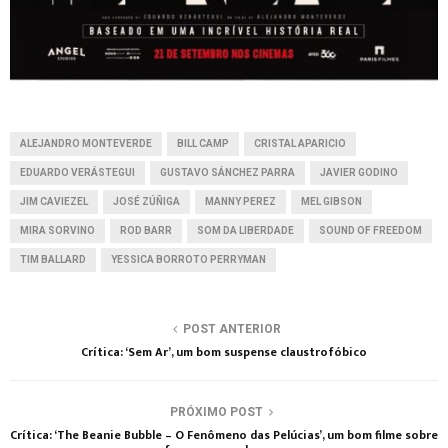
ALEJANDRO MONTEVERDE
BILL CAMP
CRISTAL APARICIO
EDUARDO VERÁSTEGUI
GUSTAVO SÁNCHEZ PARRA
JAVIER GODINO
JIM CAVIEZEL
JOSÉ ZÚÑIGA
MANNY PEREZ
MEL GIBSON
MIRA SORVINO
ROD BARR
SOM DA LIBERDADE
SOUND OF FREEDOM
TIM BALLARD
YESSICA BORROTO PERRYMAN
POST ANTERIOR
Crítica: ‘Sem Ar’, um bom suspense claustrofóbico
PRÓXIMO POST
Crítica: ‘The Beanie Bubble – O Fenômeno das Pelúcias’, um bom filme sobre