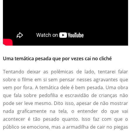
Uma temática pesada que por vezes cai no cliché
Tentando deixar as polêmicas de lado, tentarei falar
sobre o filme em si sem pensar nesses agravantes que
vem por fora. A temática dele é bem pesada. Uma obra
que fala sobre pedofilia e escravidão de crianças não
pode ser leve mesmo. Dito isso, apesar de não mostrar
nada graficamente na tela, o entender do que vai
acontecer é tão pesado quanto. Isso faz com que o
público se emocione, mas a armadilha de cair no piegas