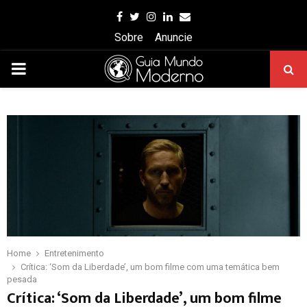
Facebook
Twitter
Instagram
Linkedin
Email
Sobre
Anuncie
PRIMARY
MENU
Home
Entretenimento
Crítica: ‘Som da Liberdade’, um bom filme com uma temática bem
pesada
Crítica: ‘Som da Liberdade’, um bom filme