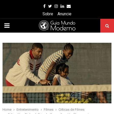
Facebook
Twitter
Instagram
Linkedin
Email
Sobre
Anuncie
PRIMARY
MENU
Home
Entretenimento
Filmes
Críticas de Filmes