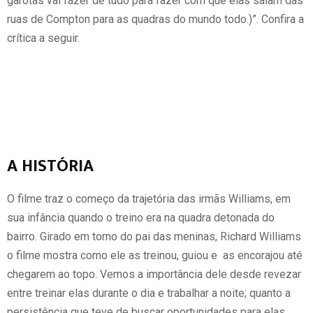
garotas vai fazer de tudo para fazer com que elas saiam das
ruas de Compton para as quadras do mundo todo.)”. Confira a
crítica a seguir.
A HISTÓRIA
O filme traz o começo da trajetória das irmãs Williams, em
sua infância quando o treino era na quadra detonada do
bairro. Girado em torno do pai das meninas, Richard Williams
o filme mostra como ele as treinou, guiou e as encorajou até
chegarem ao topo. Vemos a importância dele desde revezar
entre treinar elas durante o dia e trabalhar a noite; quanto a
persistência que teve de buscar oportunidades para elas .