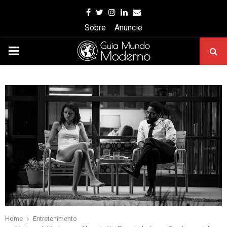
Facebook
Twitter
Instagram
Linkedin
Email
Sobre
Anuncie
PRIMARY
MENU
Home
Entretenimento