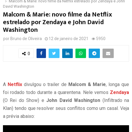
Malcom & Marie: novo filme da Netflix estrelado por Zendaya e John
David Washington
Malcom & Marie: novo filme da Netflix
estrelado por Zendaya e John David
Washington
por
Bruno de Oliveira
12 de janeiro de 2021
5950
0
A
Netflix
divulgou o trailer de
Malcom & Marie
, longa que
foi rodado todo durante a quarentena. Nele vemos
Zendaya
(O Rei do Show) e
John David Washington
(Infiltrado na
Klan) tendo que resolver seus conflitos como um casal. Veja
a prévia abaixo: