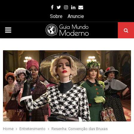
Facebook
Twitter
Instagram
Linkedin
Email
Sobre
Anuncie
PRIMARY
MENU
Home
Entretenimento
Resenha: Convenção das Bruxas