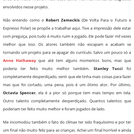
envolvidos nesse projeto.
Não entendo como o
Robert Zemeckis
(De Volta Para o Futuro e
Expresso Polar) se propõe a trabalhar aqui. Tive a impressão dele estar
com preguiça,
pois tudo
é muito ruim e jogado. Ele pode fazer mil vezes
melhor que isso. Os atores também não escapam e acabam se
tornando um projeto para se apagar do currículo. Salvo um pouco só a
Anne Hathaway
que até tem alguns momentos bons, mas que
poderia ter feito muito melhor também.
Stanley Tucci
foi
completamente desperdiçado, senti que ele tinha mais coisas para fazer
mas que foi cortado, uma pena, pois é um ótimo ator. Por último,
Octavia Spencer
, ela é a pior só porque tem mais tempo em tela.
Outro talento completamente desperdiçado. Quantos talentos
que
poderiam ter feito muito melhor e foram jogados de lado
.
Me incomodou também o fato do clímax ter sido fraquíssimo e por ter
um final não muito feliz para as crianças. Achei um final horrível e ainda