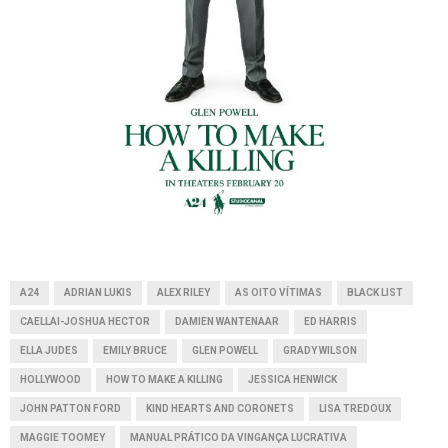
A24
ADRIAN LUKIS
ALEX RILEY
AS OITO VÍTIMAS
BLACK LIST
CAELLAI-JOSHUA HECTOR
DAMIEN WANTENAAR
ED HARRIS
ELLA JUDES
EMILY BRUCE
GLEN POWELL
GRADY WILSON
HOLLYWOOD
HOW TO MAKE A KILLING
JESSICA HENWICK
JOHN PATTON FORD
KIND HEARTS AND CORONETS
LISA TREDOUX
MAGGIE TOOMEY
MANUAL PRÁTICO DA VINGANÇA LUCRATIVA