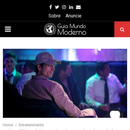
Facebook
Twitter
Instagram
Linkedin
Email
Sobre
Anuncie
PRIMARY
MENU
Home
Entretenimento