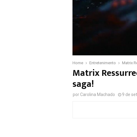
Home
Entretenimento
Matrix R
Matrix Ressurrec
saga!
por
Carolina Machado
9 de se