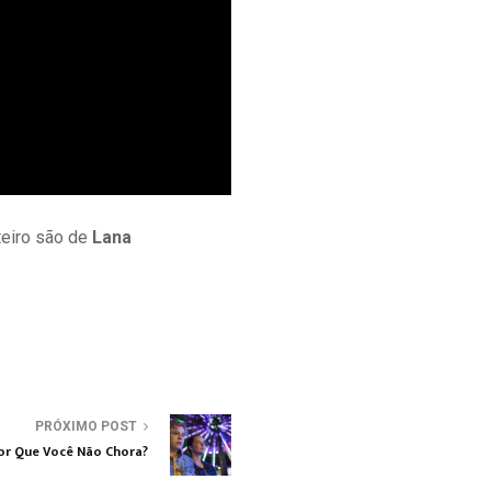
oteiro são de
Lana
PRÓXIMO POST
Por Que Você Não Chora?