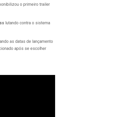
onibilizou o primeiro trailer
oss
lutando contra o sistema
iando as datas de lançamento
acionado após se escolher