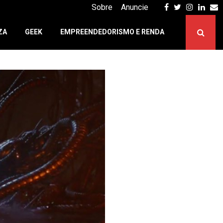
Facebook
Twitter
Instagr
Linke
E
Sobre
Anuncie
ZA
GEEK
EMPREENDEDORISMO E RENDA