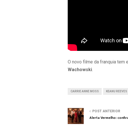
O novo filme da franquia
tem e
Wachowski
.
CARRIE ANNE MOSS
KEANU REEVES
POST ANTERIOR
Alerta Vermelho: confira