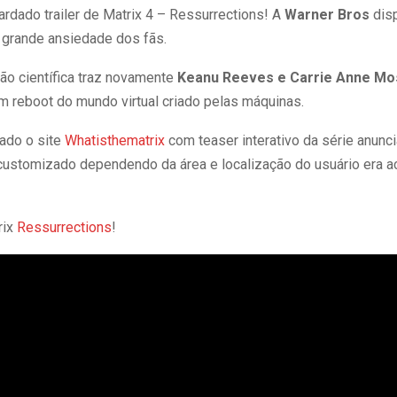
ardado trailer de Matrix 4 – Ressurrections! A
Warner Bros
disp
 grande ansiedade dos fãs.
ção científica traz novamente
Keanu Reeves e Carrie Anne M
m reboot do mundo virtual criado pelas máquinas.
ado o site
Whatisthematrix
com teaser interativo da série anunc
er customizado dependendo da área e localização do usuário era 
rix
Ressurrections
!