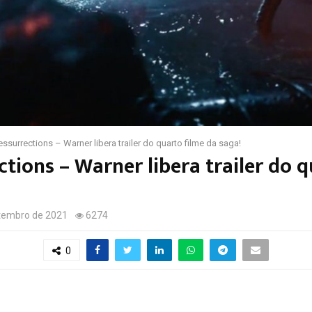
essurrections – Warner libera trailer do quarto filme da saga!
tions – Warner libera trailer do q
tembro de 2021
6274
0